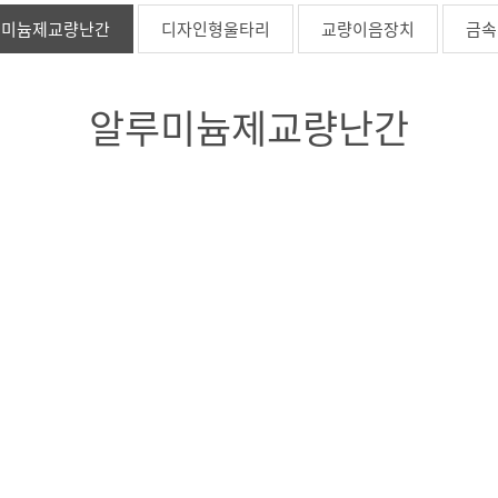
루미늄제교량난간
디자인형울타리
교량이음장치
금속
알루미늄제교량난간