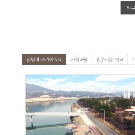
알
전망대 ∙ 스카이워크
가설교량
친수시설 ∙ 잔교