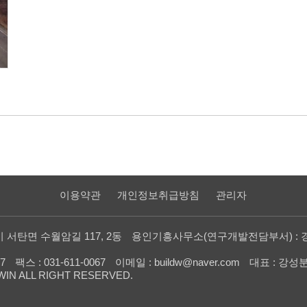
이용약관
개인정보취급방침
관리자
 서탄면 수월암길 117, 2동
용인기흥사무소(연구개발전담부서) : 경
57
팩스 : 031-611-0067
이메일 : buildw@naver.com
대표 : 강성
WIN ALL RIGHT RESERVED.