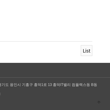
List
기도 용인시 기흥구 흥덕1로 13 흥덕IT밸리 컴플렉스동 B동
분