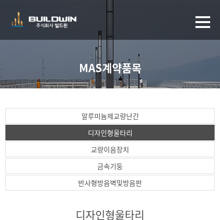
MAS계약품목
알루미늄제교량난간
디자인형울타리
교량이음장치
금속기둥
반사형방음벽및방음판
디자인형울타리