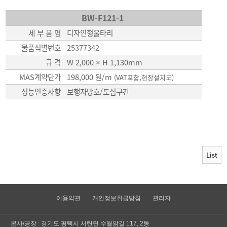
BW-F121-1
세 부 품 명
디자인형울타리
물품식별번호
25377342
규 격
W 2,000 × H 1,130
mm
MAS계약단가
198,000 원/m
(VAT포함,현장설치도)
성능인증사항
보행자방호/도심구간
List
이용약관
개인정보취급방침
관리자
본사/공장 : 경기도 평택시 서탄면 수월암길 117, 2동