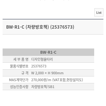
List
BW-R1-C (차량방호책) (25376573)
BW-R1-C
세 부 품 명
디자인형울타리
물품식별번호
25376573
규 격
W 2,000 × H 900
mm
MAS계약단가
270,000원/m (VAT포함,현장설치도)
성능인증사항
차량방호책/SB1