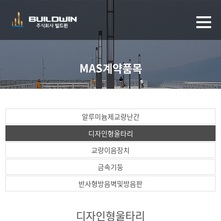
MAS계약품목
알루미늄제교량난간
디자인형울타리
교량이음장치
금속기둥
반사형방음벽및방음판
디자인형울타리