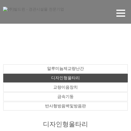
MAS계약품목
알루미늄제교량난간
디자인형울타리
교량이음장치
금속기둥
반사형방음벽및방음판
디자인형울타리