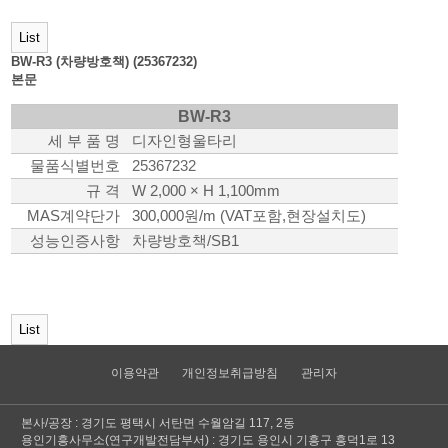
List
BW-R3 (차량방호책) (25367232)
본문
BW-R3
세 부 품 명
디자인형울타리
물품식별번호
25367232
규 격
W 2,000 × H 1,100
mm
MAS계약단가
300,000원/m (VAT포함,현장설치도)
성능인증사항
차량방호책/SB1
List
이용약관
개인정보취급방침
관리자
본사/공장 : 경기도 평택시 서탄면 수월암길 117, 2동
용인기흥사무소(연구개발전담부서) : 경기도 용인시 기흥구 흥덕1로 13