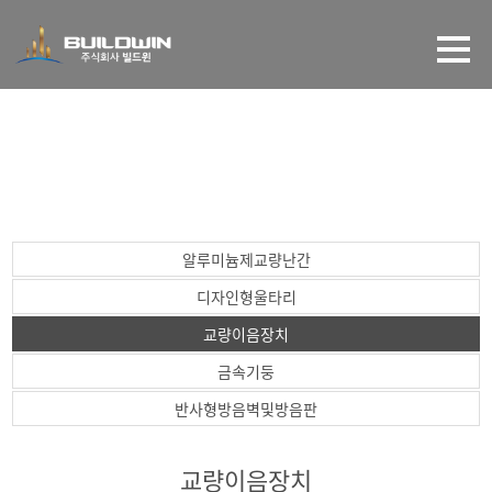
MAS계약품목
알루미늄제교량난간
디자인형울타리
교량이음장치
금속기둥
반사형방음벽및방음판
교량이음장치