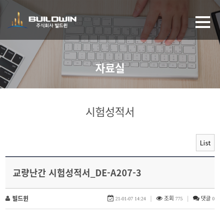
자료실
시험성적서
List
교량난간 시험성적서_DE-A207-3
빌드윈
|
조회
|
댓글
21-01-07 14:24
775
0