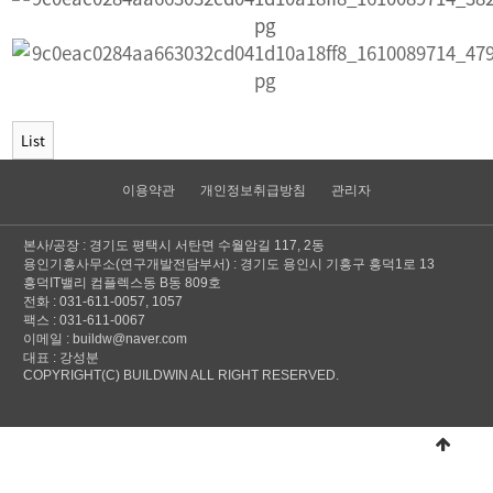
List
이용약관
개인정보취급방침
관리자
본사/공장 : 경기도 평택시 서탄면 수월암길 117, 2동
용인기흥사무소(연구개발전담부서) : 경기도 용인시 기흥구 흥덕1로 13
흥덕IT밸리 컴플렉스동 B동 809호
전화 : 031-611-0057, 1057
팩스 : 031-611-0067
이메일 : buildw@naver.com
대표 : 강성분
COPYRIGHT(C) BUILDWIN ALL RIGHT RESERVED.